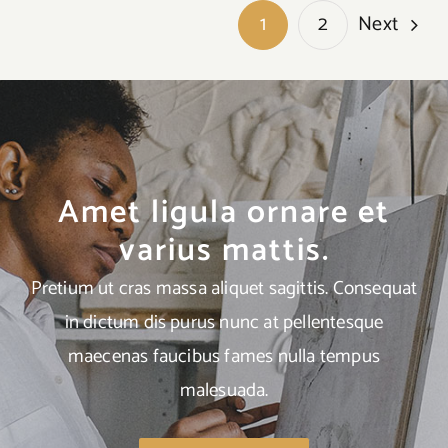
Next
1
2
Amet ligula ornare et
varius mattis.
Pretium ut cras massa aliquet sagittis. Consequat
in dictum dis purus nunc at pellentesque
maecenas faucibus fames nulla tempus
malesuada.